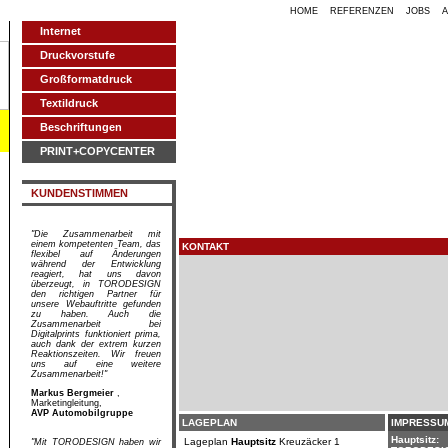
HOME
REFERENZEN
JOBS
Internet
Druckvorstufe
Großformatdruck
Textildruck
Beschriftungen
PRINT+COPYCENTER
KUNDENSTIMMEN
"Die Zusammenarbeit mit
einem kompetenten Team, das
KONTAKT
flexibel auf Änderungen
während der Entwicklung
reagiert, hat uns davon
überzeugt, in TORODESIGN
den richtigen Partner für
unsere Webauftritte gefunden
zu haben. Auch die
Zusammenarbeit bei
Digitalprints funktioniert prima,
auch dank der extrem kurzen
Reaktionszeiten. Wir freuen
uns auf eine weitere
Zusammenarbeit!"
Markus Bergmeier
,
Marketingleitung,
AVP Automobilgruppe
LAGEPLAN
IMPRESSU
Hauptsitz:
Lageplan
Hauptsitz
Kreuzäcker 1
"Mit TORODESIGN haben wir