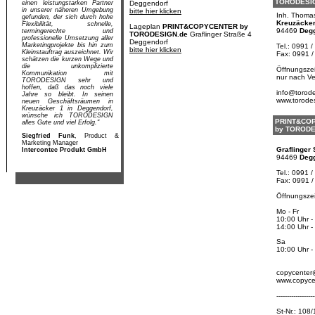
TORO
DESI
einen leistungstarken Partner
Deggendorf
in unserer näheren Umgebung
bitte hier klicken
Inh. Thoma
gefunden, der sich durch hohe
Kreuzäcker
Flexibilität, schnelle,
Lageplan
PRINT&COPYCENTER by
94469
Deg
termingerechte und
TORODESIGN.de
Graflinger Straße 4
professionelle Umsetzung aller
Deggendorf
Marketingprojekte bis hin zum
Tel.: 0991 /
bitte hier klicken
Kleinstauftrag auszeichnet. Wir
Fax: 0991 /
schätzen die kurzen Wege und
die unkomplizierte
Öffnungszei
Kommunikation mit
nur nach V
TORODESIGN sehr und
hoffen, daß das noch viele
info@torod
Jahre so bleibt. In seinen
www.torode
neuen Geschäftsräumen in
Kreuzäcker 1 in Deggendorf,
wünsche ich TORODESIGN
PRINT&CO
alles Gute und viel Erfolg."
by TORO
DE
Siegfried Funk
, Product &
Marketing Manager
Graflinger S
Intercontec Produkt GmbH
94469
Deg
Tel.: 0991 /
Fax: 0991 /
Öffnungszei
Mo - Fr
10:00 Uhr -
14:00 Uhr -
Sa
10:00 Uhr -
copycenter
www.copyce
------------------
St-Nr.: 108