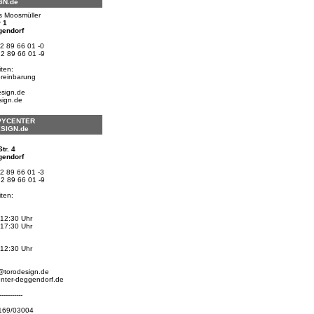
GN.de
s Moosmüller
 1
gendorf
 2 89 66 01 -0
 2 89 66 01 -9
ten:
ereinbarung
esign.de
sign.de
PYCENTER
SIGN.de
tr. 4
gendorf
 2 89 66 01 -3
 2 89 66 01 -9
ten:
 12:30 Uhr
 17:30 Uhr
 12:30 Uhr
@torodesign.de
nter-deggendorf.de
-----------
/169/03004