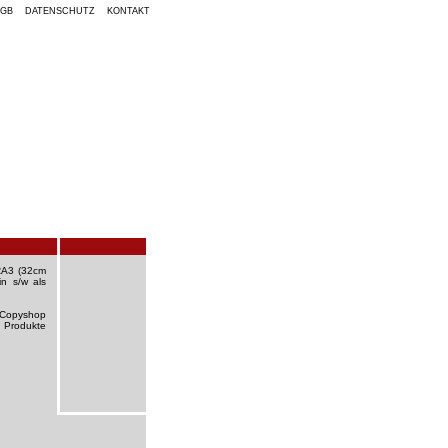
AGB
DATENSCHUTZ
KONTAKT
RA3 (32cm
in s/w als
 Copyshop
n Produkte