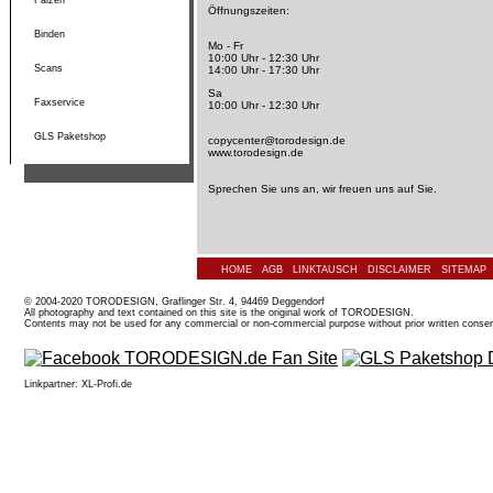
Falzen
Öffnungszeiten:
Binden
Mo - Fr
10:00 Uhr - 12:30 Uhr
Scans
14:00 Uhr - 17:30 Uhr
Sa
Faxservice
10:00 Uhr - 12:30 Uhr
GLS Paketshop
copycenter@torodesign.de
www.torodesign.de
Sprechen Sie uns an, wir freuen uns auf Sie.
HOME
AGB
LINKTAUSCH
DISCLAIMER
SITEMAP
© 2004-2020 TORODESIGN, Graflinger Str. 4, 94469 Deggendorf
All photography and text contained on this site is the original work of TORODESIGN.
Contents may not be used for any commercial or non-commercial purpose without prior written consen
Linkpartner:
XL-Profi.de