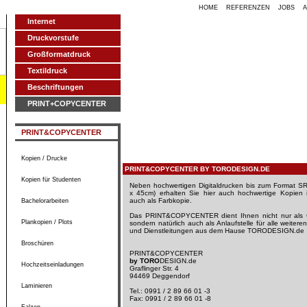
HOME
REFERENZEN
JOBS
Internet
Druckvorstufe
Großformatdruck
Textildruck
Beschriftungen
PRINT+COPYCENTER
PRINT&COPYCENTER
Kopien / Drucke
PRINT&COPYCENTER BY TORODESIGN.DE
Kopien für Studenten
Neben hochwertigen Digitaldrucken bis zum Format S
x 45cm) erhalten Sie hier auch hochwertige Kopien 
auch als Farbkopie.
Bachelorarbeiten
Das PRINT&COPYCENTER dient Ihnen nicht nur als
Plankopien / Plots
sondern natürlich auch als Anlaufstelle für alle weitere
und Dienstleitungen aus dem Hause TORODESIGN.de
Broschüren
PRINT&COPYCENTER
by TORO
DESIGN.de
Hochzeitseinladungen
Graflinger Str. 4
94469 Deggendorf
Laminieren
Tel.: 0991 / 2 89 66 01 -3
Fax: 0991 / 2 89 66 01 -8