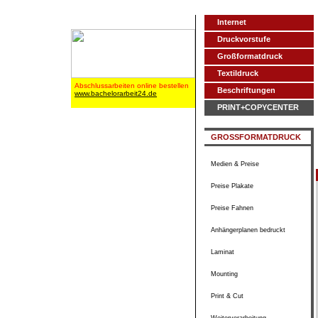
Internet
Druckvorstufe
Großformatdruck
Textildruck
Abschlussarbeiten online bestellen
Beschriftungen
www.bachelorarbeit24.de
PRINT+COPYCENTER
GROSSFORMATDRUCK
Medien & Preise
Preise Plakate
Preise Fahnen
Anhängerplanen bedruckt
Laminat
Mounting
Print & Cut